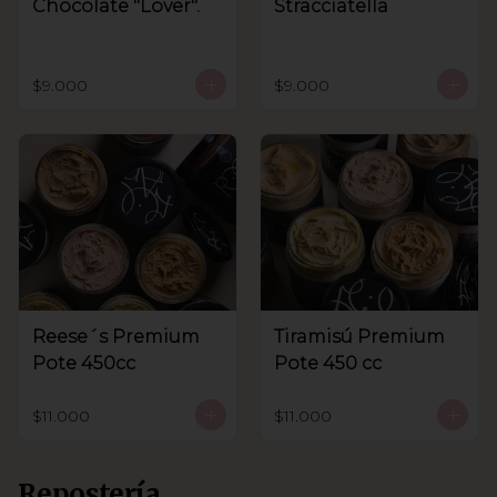
Chocolate "Lover".
Stracciatella
$9.000
$9.000
Reese´s Premium
Tiramisú Premium
Pote 450cc
Pote 450 cc
$11.000
$11.000
Repostería