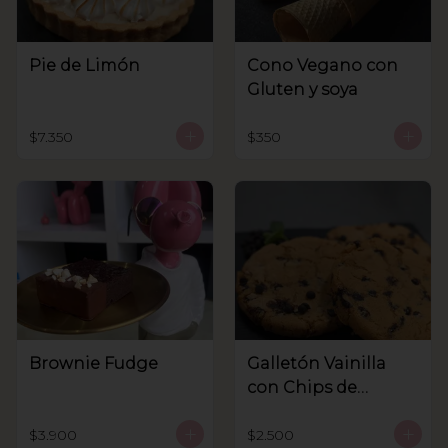
Pie de Limón
Cono Vegano con
Gluten y soya
$7.350
$350
Brownie Fudge
Galletón Vainilla
con Chips de
Chocolate
$3.900
$2.500