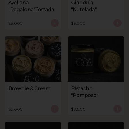
Avellana
Gianduja
"Regalona"Tostada.
"Nutelada"
$9.000
$9.000
Brownie & Cream
Pistacho
"Pomposo"
$9.000
$9.000