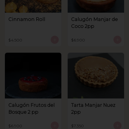
Cinnamon Roll
Calugón Manjar de
Coco 2pp
$4.500
$6.900
Calugón Frutos del
Tarta Manjar Nuez
Bosque 2 pp
2pp
$6.900
$7.350