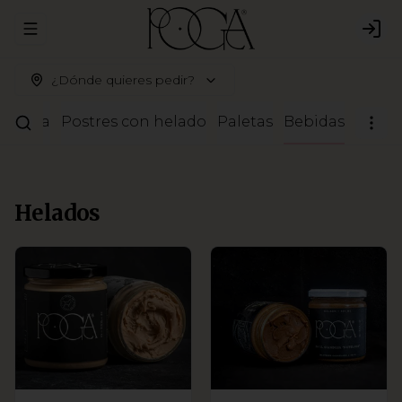
Abrir menu de navegación
Logi
¿Dónde quieres pedir?
ostería
Postres con helado
Paletas
Bebidas
Helados