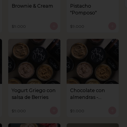
Brownie & Cream
Pistacho
"Pomposo"
$9.000
$9.000
Yogurt Griego con
Chocolate con
salsa de Berries
almendras -
Sanhnenuss
$9.000
$9.000