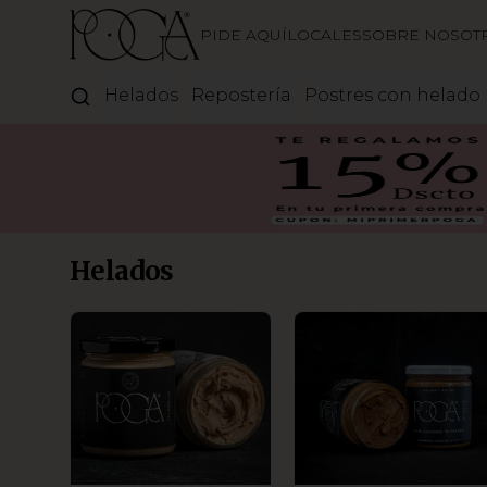
PIDE AQUÍ
LOCALES
SOBRE NOSOT
Helados
Repostería
Postres con helado
Helados