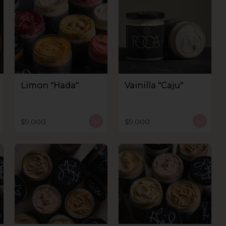
Limon "Hada"
Vainilla "Caju"
$9.000
$9.000