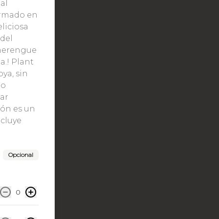
al
ormado en
liciosa
del
 merengue
.! Plant
oya, sin
 o
car
ión es un
ncluye
Opcional
0