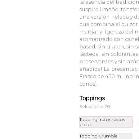
$4.500
$6.900
la esencia del tradicion
suspiro limeño, tansf
una versión helada y de
que combina el dulzor 
manjar y ligereza del
aromatizado con canela
based, sin gluten, sin s
lácteos , sin colorantes
preservantes y sin azú
añadida! La presentac
Tarta Chocolate
Tarta Frutos del
Frasco de 450 ml (no i
Belga con
Boque Encantado
conos).
Avellanas
$7.350
$7.350
Toppings
Seleccione 20
Topping frutos secos
+
$850
Topping Crumble