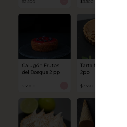
$3.500
$3.500
Calugón Frutos
Tarta Manjar Nuez
del Bosque 2 pp
2pp
$6.900
$7.350