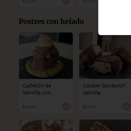
$2.500
$3.500
Postres con helado
Galletón de
Cookie Sandwich
Vainilla con
vainilla
helado
$5.900
$5.300