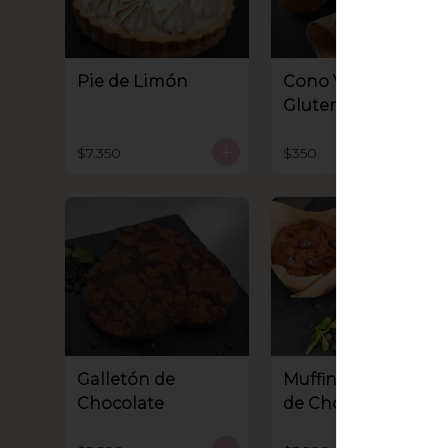
Pie de Limón
Cono Vegano con
Gluten y soya
$7.350
$350
Galletón de
Muffin con Chips
Chocolate
de Chocolate