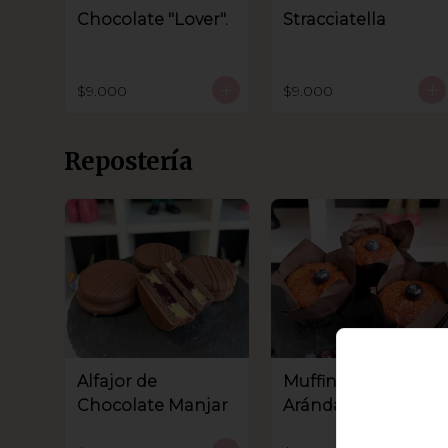
Chocolate "Lover".
Stracciatella
$9.000
$9.000
Repostería
Alfajor de
Muffin de
Chocolate Manjar
Arándanos