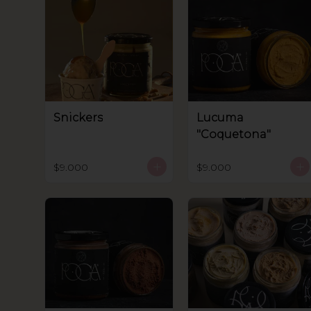
Snickers
Lucuma
"Coquetona"
$9.000
$9.000