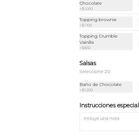
Chocolate
+
$1.000
Topping brownie
Brownie Fudge
Galletón Vainilla
+
$1.100
con Chips de
Topping Crumble
Chocolate
Vainilla
$3.900
$2.500
+
$850
Salsas
Seleccione 20
Baño de Chocolate
+
$1.200
Instrucciones especia