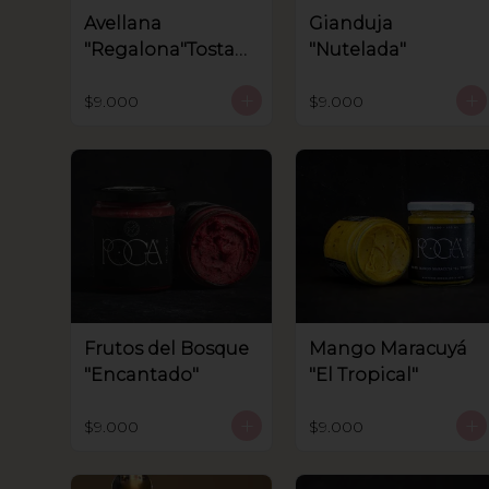
Avellana
Gianduja
"Regalona"Tostad
"Nutelada"
a.
$9.000
$9.000
Frutos del Bosque
Mango Maracuyá
"Encantado"
"El Tropical"
$9.000
$9.000