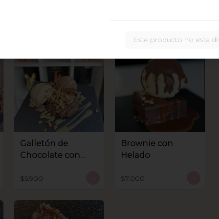
Este producto no esta di
Galletón de
Brownie con
Chocolate con
Helado
helado
$5.900
$7.000