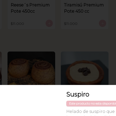
Reese´s Premium
Tiramisú Premium
Pote 450cc
Pote 450 cc
$11.000
$11.000
Suspiro
Cinnamon Roll
Calugón Manjar
Este producto no esta disponib
de Coco 2pp
Helado de suspiro que