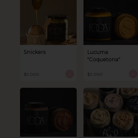
Snickers
Lucuma
"Coquetona"
$9.000
$9.000