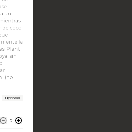
ase
ta un
 mientras
r de coco
 que
amente la
es. Plant
oya, sin
o
car
ml (no
Opcional
0