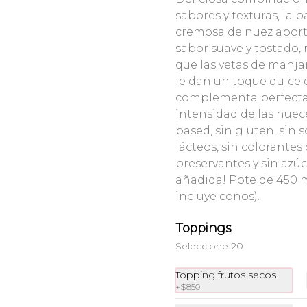
$4.500
$6.900
sabores y texturas, la b
cremosa de nuez apor
sabor suave y tostado,
que las vetas de manja
le dan un toque dulce
complementa perfect
intensidad de las nuec
based, sin gluten, sin s
lácteos, sin colorantes 
Tarta Chocolate
Tarta Frutos del
preservantes y sin azú
Belga con
Boque Encantado
añadida! Pote de 450 
Avellanas
incluye conos).
$7.350
$7.350
Toppings
Seleccione 20
Topping frutos secos
+
$850