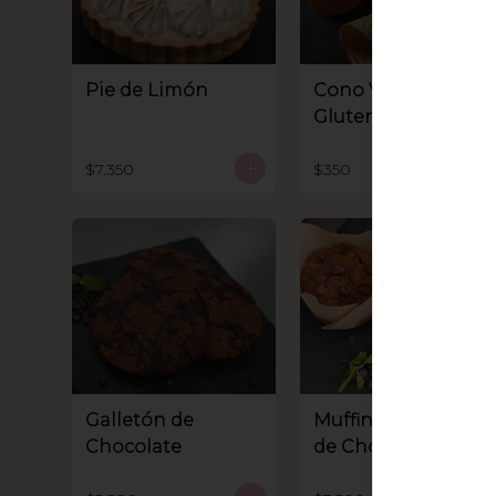
Pie de Limón
Cono Vegano con
Gluten y soya
$7.350
$350
Galletón de
Muffin con Chips
Chocolate
de Chocolate