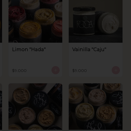
Limon "Hada"
Vainilla "Caju"
$9.000
$9.000