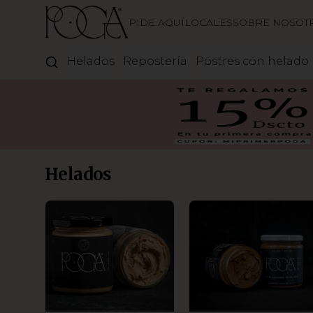
PIDE AQUÍ
LOCALES
SOBRE NOSOT
Helados
Repostería
Postres con helado
Helados