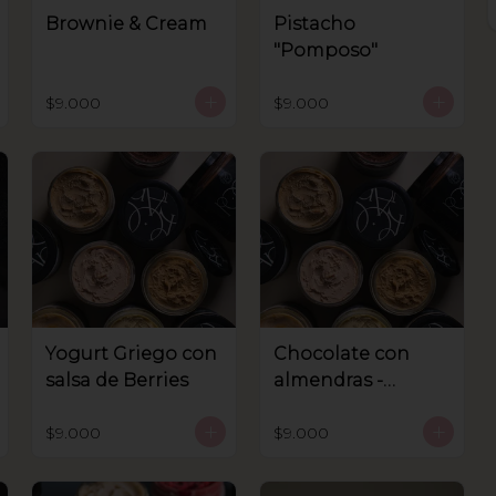
Brownie & Cream
Pistacho
"Pomposo"
$9.000
$9.000
Yogurt Griego con
Chocolate con
salsa de Berries
almendras -
Sanhnenuss
$9.000
$9.000