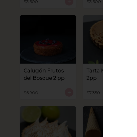
$3.500
$3.500
Calugón Frutos
Tarta Manjar Nuez
del Bosque 2 pp
2pp
$6.900
$7.350