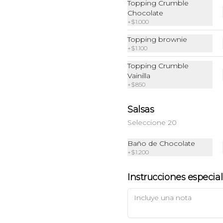
Topping Crumble
Chocolate
+
$1.000
Topping brownie
Brownie Fudge
Galletón Vainilla
+
$1.100
con Chips de
Chocolate
Topping Crumble
Vainilla
$3.900
$2.500
+
$850
Salsas
Seleccione 20
Baño de Chocolate
+
$1.200
Instrucciones especia