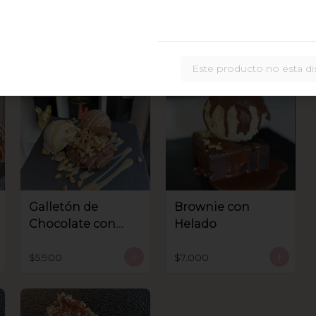
Este producto no esta di
Galletón de
Brownie con
Chocolate con
Helado
helado
$5.900
$7.000