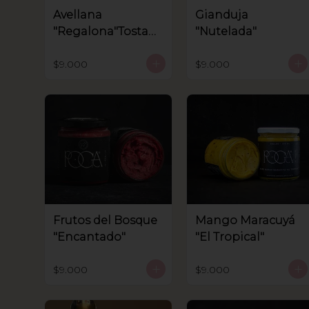
Avellana
Gianduja
"Regalona"Tostad
"Nutelada"
a.
$9.000
$9.000
Frutos del Bosque
Mango Maracuyá
"Encantado"
"El Tropical"
$9.000
$9.000