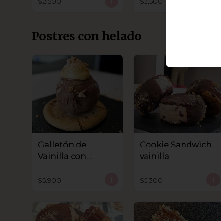
$2.500
$3.500
Postres con helado
Galletón de
Cookie Sandwich
Vainilla con
vainilla
helado
$5.900
$5.300