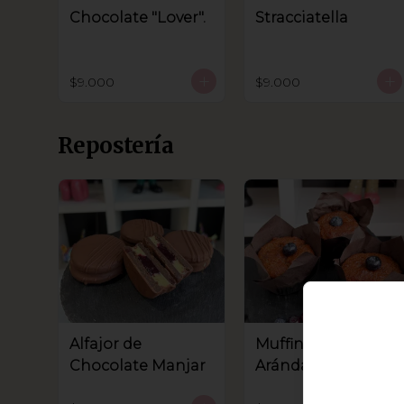
Chocolate "Lover".
Stracciatella
$9.000
$9.000
Repostería
Alfajor de
Muffin de
Chocolate Manjar
Arándanos