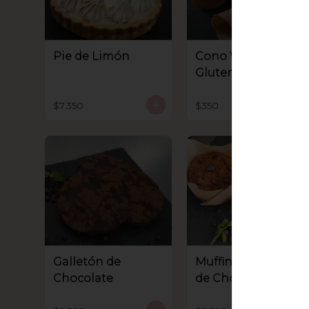
Pie de Limón
Cono Vegano con
Gluten y soya
$7.350
$350
Galletón de
Muffin con Chips
Chocolate
de Chocolate