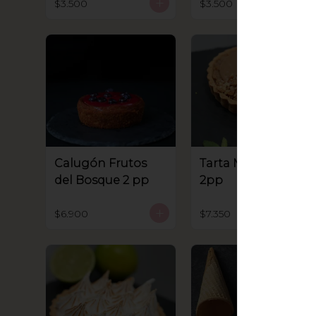
$3.500
$3.500
Calugón Frutos
Tarta Manjar Nuez
del Bosque 2 pp
2pp
$6.900
$7.350