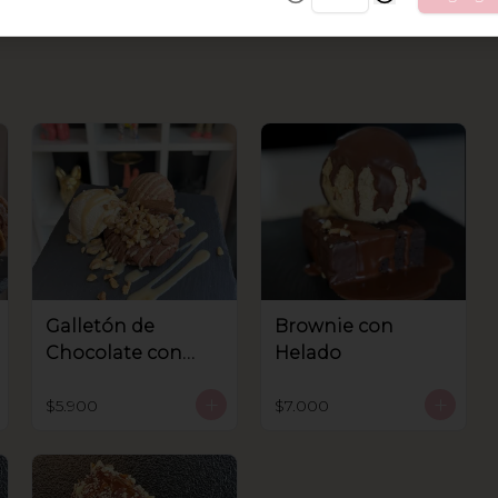
Galletón de
Brownie con
Chocolate con
Helado
helado
$5.900
$7.000