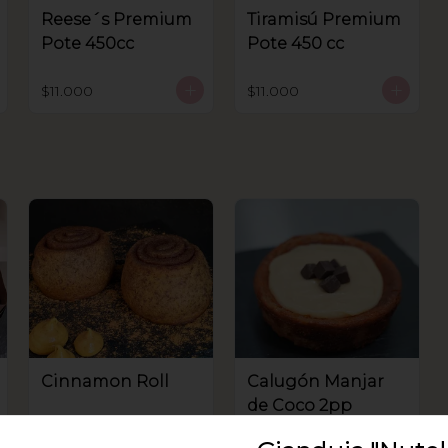
Reese´s Premium
Tiramisú Premium
Pote 450cc
Pote 450 cc
$11.000
$11.000
Cinnamon Roll
Calugón Manjar
de Coco 2pp