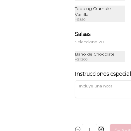
Topping Crumble
Vainilla
+
$850
Brownie Fudge
Galletón Vainilla
con Chips de
Salsas
Chocolate
Seleccione 20
$3.900
$2.500
Baño de Chocolate
+
$1.200
Instrucciones especia
Agrega