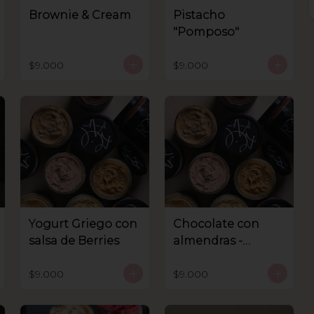
Brownie & Cream
Pistacho
"Pomposo"
$9.000
$9.000
Yogurt Griego con
Chocolate con
salsa de Berries
almendras -
Sanhnenuss
$9.000
$9.000