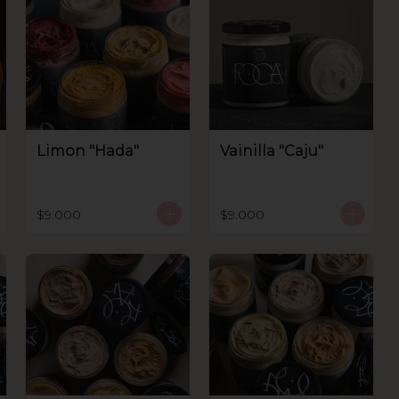
Limon "Hada"
Vainilla "Caju"
$9.000
$9.000