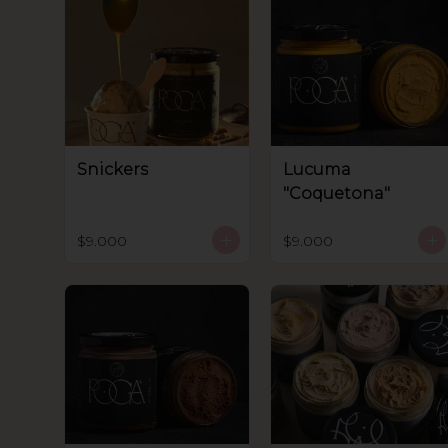
Snickers
Lucuma
"Coquetona"
$9.000
$9.000