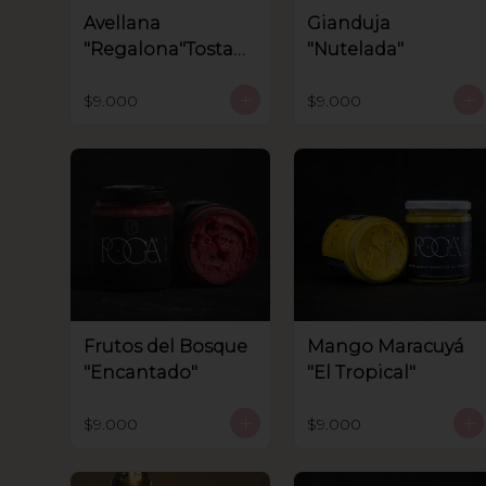
Avellana
Gianduja
"Regalona"Tostad
"Nutelada"
a.
$9.000
$9.000
Frutos del Bosque
Mango Maracuyá
"Encantado"
"El Tropical"
$9.000
$9.000