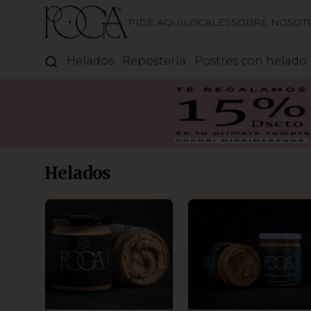
PIDE AQUÍ
LOCALES
SOBRE NOSOT
Helados
Repostería
Postres con helado
Helados