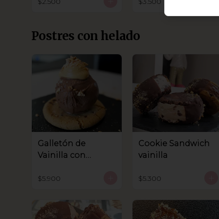
$2.500
$3.500
Postres con helado
Galletón de
Cookie Sandwich
Vainilla con
vainilla
helado
$5.900
$5.300