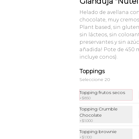
Gianduja "Nutel
$4.500
$6.900
Helado de avellana co
chocolate, muy cremoso
Plant based, sin gluten,
sin lácteos, sin coloran
preservantes y sin azú
añadida! Pote de 450 
incluye conos).
Toppings
Tarta Chocolate
Tarta Frutos del
Belga con
Boque Encantado
Seleccione 20
Avellanas
Topping frutos secos
$7.350
$7.350
+
$850
Topping Crumble
Chocolate
+
$1.000
Topping brownie
+
$1.100