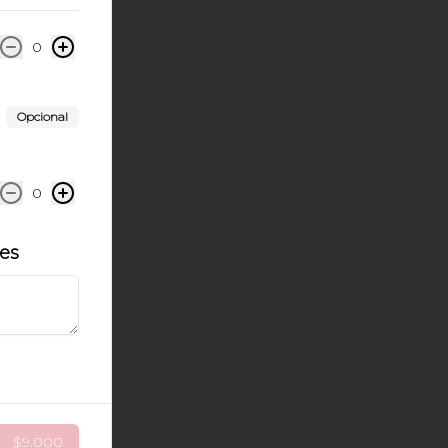
0
Opcional
0
les
r
$9.000