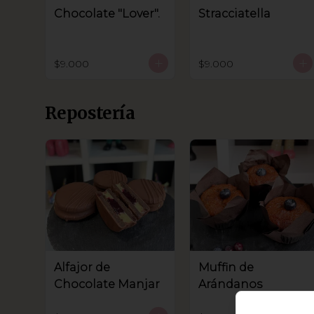
Chocolate "Lover".
Stracciatella
$9.000
$9.000
Repostería
Alfajor de
Muffin de
Chocolate Manjar
Arándanos