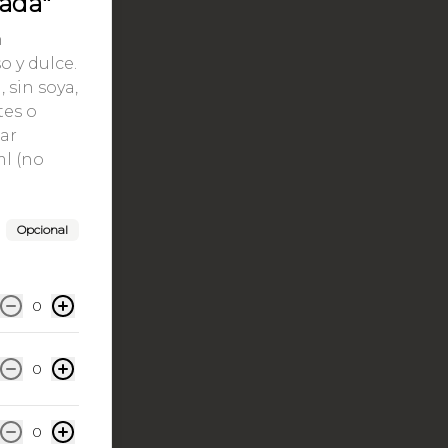
ada"
Close
n
 y dulce.
 sin soya,
tes o
car
ml (no
Opcional
0
0
0