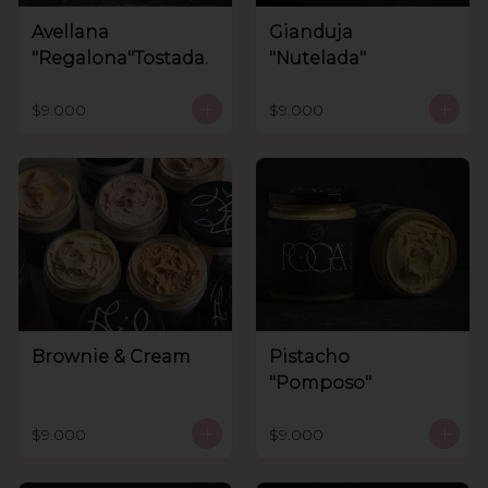
Avellana
Gianduja
"Regalona"Tostada.
"Nutelada"
$9.000
$9.000
Brownie & Cream
Pistacho
"Pomposo"
$9.000
$9.000