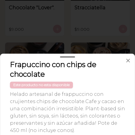
Chocolate "Lover".
Stracciatella
$9.000
$9.000
Frapuccino con chips de
chocolate
Este producto no esta disponible
Helado artesanal de frappuccino con
Reese´s Premium
Tiramisú Premium
crujientes chips de chocolate.Cafe y cacao en
Pote 450cc
Pote 450 cc
una combinación irresistible. Plant-based sin
gluten, sin soya, sin lácteos, sin colorantes o
$11.000
$11.000
preservantes y sin azúcar añadida! Pote de
450 ml (no incluye conos).