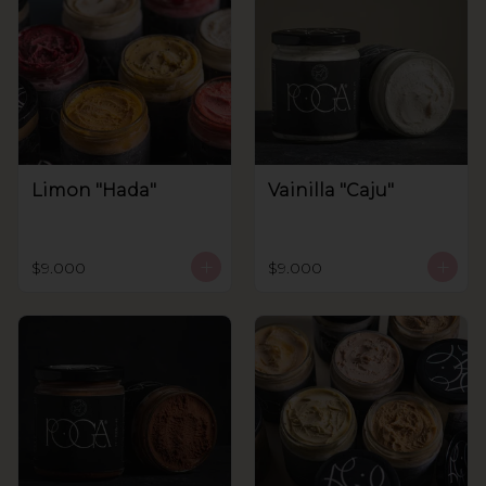
Limon "Hada"
Vainilla "Caju"
$9.000
$9.000