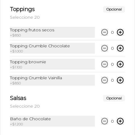
Toppings
Opcional
Seleccione 20
Topping frutos secos
0
+
$850
Topping Crumble Chocolate
0
+
$1.000
Conócenos
Topping brownie
0
+
$1.100
contacto@poga.cl
Topping Crumble Vainilla
0
+
$850
+56 26465 7773
Términos y condiciones
Salsas
Opcional
Política de privacidad
Seleccione 20
Redes sociales
Baño de Chocolate
0
+
$1.200
Instagram