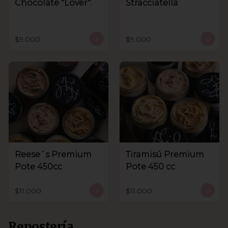
Chocolate "Lover".
Stracciatella
$9.000
$9.000
Reese´s Premium
Tiramisú Premium
Pote 450cc
Pote 450 cc
$11.000
$11.000
Repostería