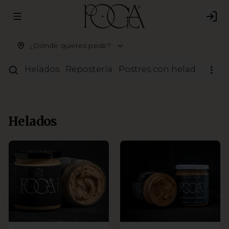
Abrir menu de navegación
Logi
¿Dónde quieres pedir?
Helados
Repostería
Postres con helado
Pale
Helados