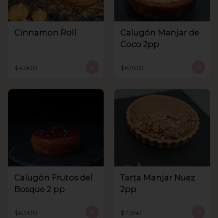
Cinnamon Roll
Calugón Manjar de
Coco 2pp
$4.500
$6.900
Calugón Frutos del
Tarta Manjar Nuez
Bosque 2 pp
2pp
$6.900
$7.350