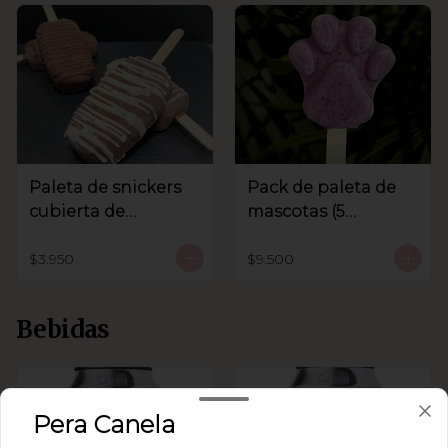
Paleta de snickers
Pack de paleta de
cubierta de
mascotas (5
chocolate
unidades)
$3.950
$9.500
Bebidas
Pera Canela