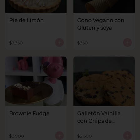
Pie de Limón
Cono Vegano con
Gluten y soya
$7.350
$350
Brownie Fudge
Galletón Vainilla
con Chips de
Chocolate
$3.900
$2.500