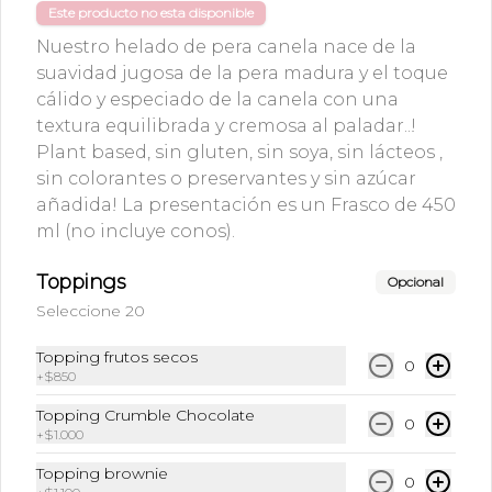
Este producto no esta disponible
Nuestro helado de pera canela nace de la
suavidad jugosa de la pera madura y el toque
cálido y especiado de la canela con una
Kombucha Berries
Kombucha
textura equilibrada y cremosa al paladar..!
Lata 355 ml
Manzana Genjibre
Plant based, sin gluten, sin soya, sin lácteos ,
lata 355 ml
sin colorantes o preservantes y sin azúcar
$3.300
$3.300
añadida! La presentación es un Frasco de 450
ml (no incluye conos).
Toppings
Opcional
Seleccione 20
Topping frutos secos
0
+
$850
Topping Crumble Chocolate
0
+
$1.000
Conócenos
Topping brownie
0