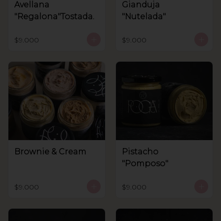
Avellana
Gianduja
"Regalona"Tostada.
"Nutelada"
$9.000
$9.000
Brownie & Cream
Pistacho
"Pomposo"
$9.000
$9.000