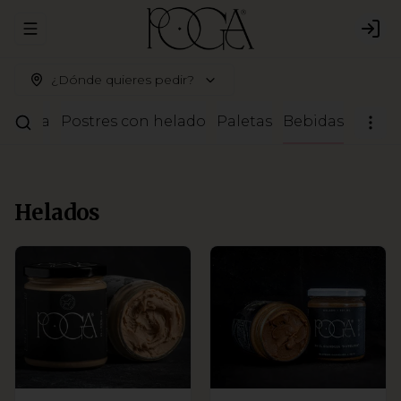
Abrir menu de navegación
Logi
¿Dónde quieres pedir?
ostería
Postres con helado
Paletas
Bebidas
Helados