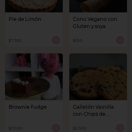
Pie de Limón
Cono Vegano con
Gluten y soya
$7.350
$350
Brownie Fudge
Galletón Vainilla
con Chips de
Chocolate
$3.900
$2.500