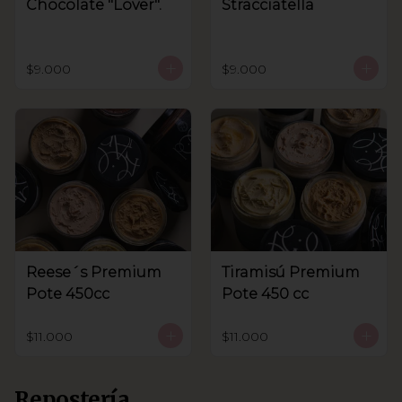
Chocolate "Lover".
Stracciatella
$9.000
$9.000
Reese´s Premium
Tiramisú Premium
Pote 450cc
Pote 450 cc
$11.000
$11.000
Repostería