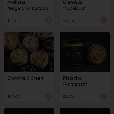
Avellana
Gianduja
"Regalona"Tostada.
"Nutelada"
$9.000
$9.000
Brownie & Cream
Pistacho
"Pomposo"
$9.000
$9.000