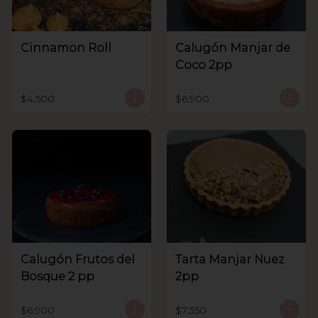
Cinnamon Roll
Calugón Manjar de
Coco 2pp
$4.500
$6.900
Calugón Frutos del
Tarta Manjar Nuez
Bosque 2 pp
2pp
$6.900
$7.350