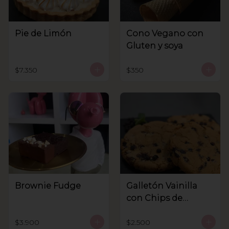
Pie de Limón
Cono Vegano con
Gluten y soya
$7.350
$350
Brownie Fudge
Galletón Vainilla
con Chips de
Chocolate
$3.900
$2.500