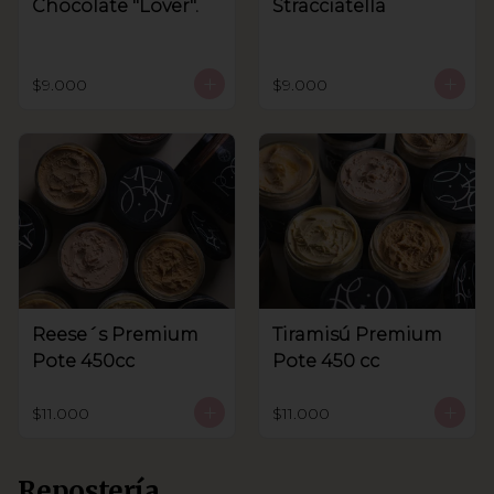
Chocolate "Lover".
Stracciatella
$9.000
$9.000
Reese´s Premium
Tiramisú Premium
Pote 450cc
Pote 450 cc
$11.000
$11.000
Repostería