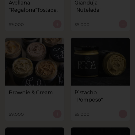
Avellana
Gianduja
"Regalona"Tostada.
"Nutelada"
$9.000
$9.000
Brownie & Cream
Pistacho
"Pomposo"
$9.000
$9.000