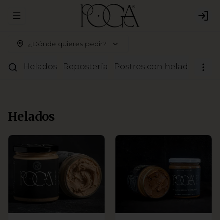
Abrir menu de navegación
Logi
¿Dónde quieres pedir?
Helados
Repostería
Postres con helado
Pale
Helados