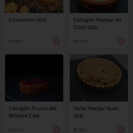
Cinnamon Roll
Calugón Manjar de
Coco 2pp
$4.500
$6.900
Calugón Frutos del
Tarta Manjar Nuez
Bosque 2 pp
2pp
$6.900
$7.350