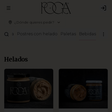
Abrir menu de navegación
Logi
¿Dónde quieres pedir?
ostería
Postres con helado
Paletas
Bebidas
Helados