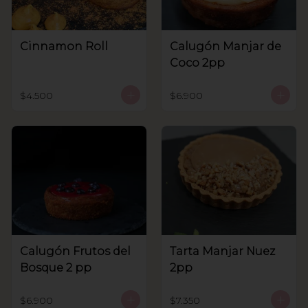
Cinnamon Roll
Calugón Manjar de
Coco 2pp
$4.500
$6.900
Calugón Frutos del
Tarta Manjar Nuez
Bosque 2 pp
2pp
$6.900
$7.350