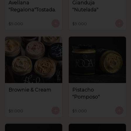
Avellana
Gianduja
"Regalona"Tostada.
"Nutelada"
$9.000
$9.000
Brownie & Cream
Pistacho
"Pomposo"
$9.000
$9.000