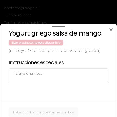
contacto@poga.cl
+56 26465 7773
Términos y condiciones
Política de privacidad
Yogurt griego salsa de mango
Redes sociales
Este producto no esta disponible
(incluye 2 conitos plant based con gluten)
Instagram
Instrucciones especiales
Mi cuenta
Pedir
Iniciar sesión
Powered by
Este producto no esta disponible