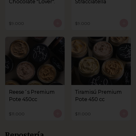
Chocolate "Lover".
Stracciatella
$9.000
$9.000
Reese´s Premium
Tiramisú Premium
Pote 450cc
Pote 450 cc
$11.000
$11.000
Repostería