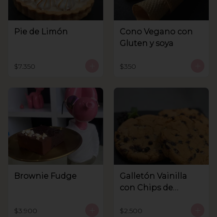
Pie de Limón
Cono Vegano con
Gluten y soya
$7.350
$350
Brownie Fudge
Galletón Vainilla
con Chips de
Chocolate
$3.900
$2.500