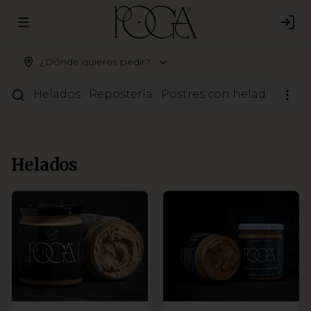
Abrir menu de navegación
Logi
¿Dónde quieres pedir?
Helados
Repostería
Postres con helado
Pale
Helados