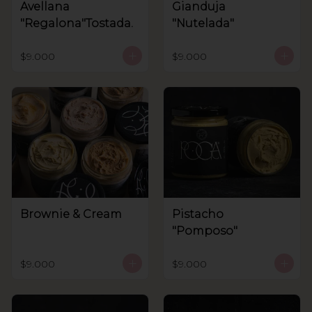
Avellana
Gianduja
"Regalona"Tostada.
"Nutelada"
$9.000
$9.000
Brownie & Cream
Pistacho
"Pomposo"
$9.000
$9.000