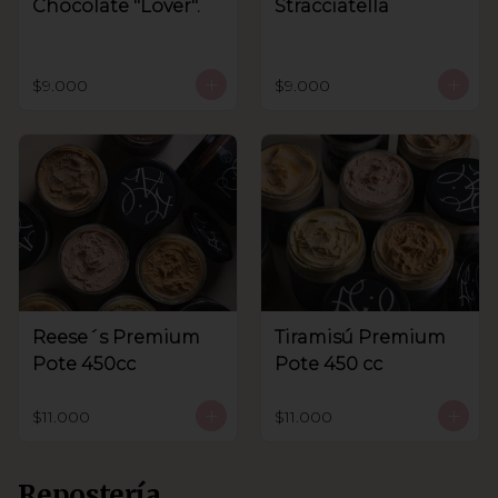
Chocolate "Lover".
Stracciatella
$9.000
$9.000
Reese´s Premium
Tiramisú Premium
Pote 450cc
Pote 450 cc
$11.000
$11.000
Repostería