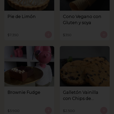
Pie de Limón
Cono Vegano con
Gluten y soya
$7.350
$350
Brownie Fudge
Galletón Vainilla
con Chips de
Chocolate
$3.900
$2.500