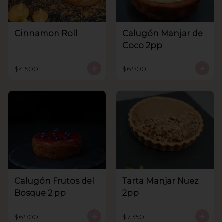
Cinnamon Roll
Calugón Manjar de
Coco 2pp
$4.500
$6.900
Calugón Frutos del
Tarta Manjar Nuez
Bosque 2 pp
2pp
$6.900
$7.350