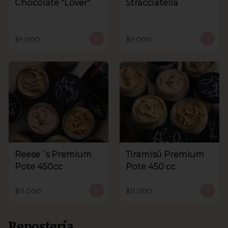
Chocolate "Lover".
Stracciatella
$9.000
$9.000
Reese´s Premium
Tiramisú Premium
Pote 450cc
Pote 450 cc
$11.000
$11.000
Repostería