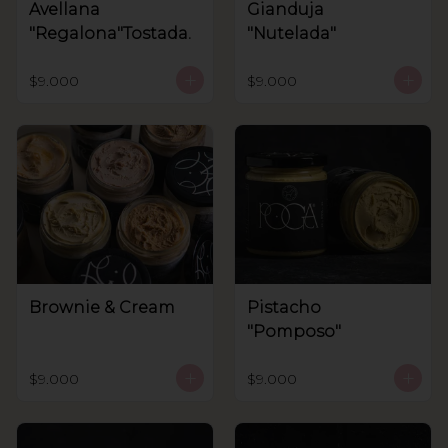
Avellana
Gianduja
"Regalona"Tostada.
"Nutelada"
$9.000
$9.000
Brownie & Cream
Pistacho
"Pomposo"
$9.000
$9.000