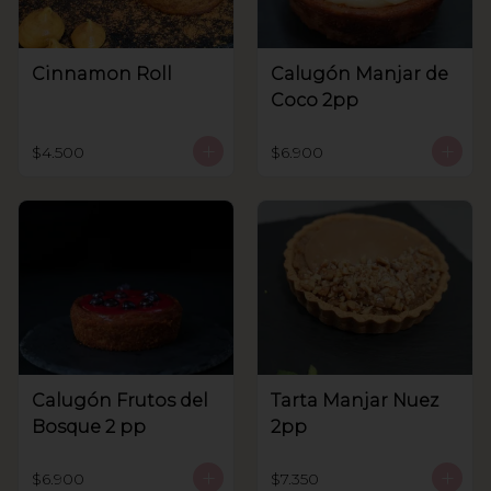
Cinnamon Roll
Calugón Manjar de
Coco 2pp
$4.500
$6.900
Calugón Frutos del
Tarta Manjar Nuez
Bosque 2 pp
2pp
$6.900
$7.350