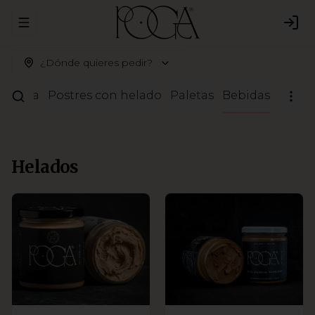
Abrir menu de navegación
Logi
¿Dónde quieres pedir?
ostería
Postres con helado
Paletas
Bebidas
Helados