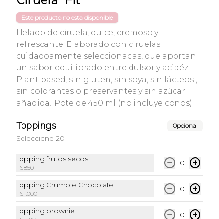
Ciruela "Fit"
Este producto no esta disponible
Helado de ciruela, dulce, cremoso y
refrescante. Elaborado con ciruelas
Kombucha Berries
Kombucha
cuidadoamente seleccionadas, que aportan
Lata 355 ml
Manzana Genjibre
un sabor equilibrado entre dulsor y acidéz.
lata 355 ml
Plant based, sin gluten, sin soya, sin lácteos ,
$3.300
$3.300
sin colorantes o preservantes y sin azúcar
añadida! Pote de 450 ml (no incluye conos).
Toppings
Opcional
Seleccione 20
Topping frutos secos
0
+
$850
Topping Crumble Chocolate
0
+
$1.000
Conócenos
Topping brownie
0