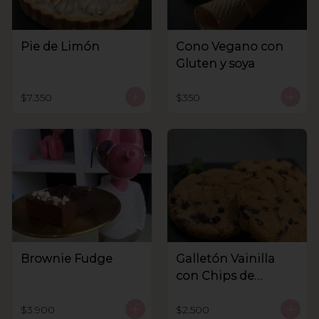
Pie de Limón
Cono Vegano con
Gluten y soya
$7.350
$350
Brownie Fudge
Galletón Vainilla
con Chips de
Chocolate
$3.900
$2.500