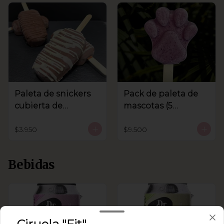
Paleta de snickers
Pack de paleta de
cubierta de
mascotas (5
chocolate
unidades)
$3.950
$9.500
Bebidas